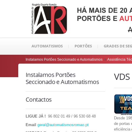
AUTOMATISMOS
PORTÕES
GRADES DE S
Instalamos Portões Seccionado e Automatismos
Assistência Té
VDS
Instalamos Portões
Seccionado e Automatismos
Contactos
LIGUE JÁ !
96 802 01 49 / 96 530 68 48
Desde 198
de portas 
Email
geral@automatismosromao.pt
eficiênci