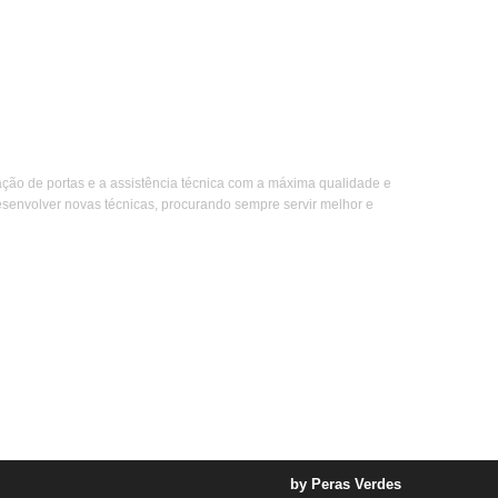
 industriais e Residenciais
Quem
ão de portas e a assistência técnica com a máxima qualidade e
senvolver novas técnicas, procurando sempre servir melhor e
by Peras Verdes