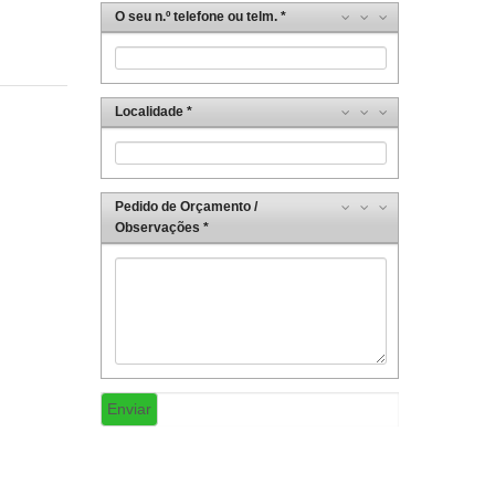
O seu n.º telefone ou telm.
Localidade
Pedido de Orçamento /
Observações
Enviar