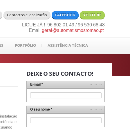
Contactos e localização
FACEBOOK
YOUTUBE
LIGUE JÁ ! 96 802 01 49 / 96 530 68 48
Email
geral@automatismosromao.pt
ES
PORTFÓLIO
ASSISTÊNCIA TÉCNICA
DEIXE O SEU CONTACTO!
E-mail
O seu nome
instalação
petência e
curando