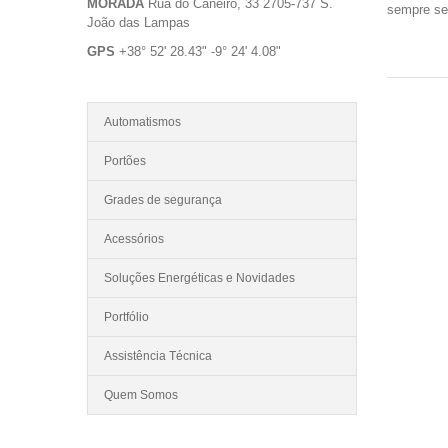
MORADA
Rua do Caneiro, 33 2705-737 S.
sempre ser
João das Lampas
GPS
+38° 52' 28.43" -9° 24' 4.08"
Automatismos
Portões
Grades de segurança
Acessórios
Soluções Energéticas e Novidades
Portfólio
Assistência Técnica
Quem Somos