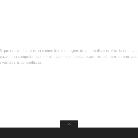
s seccionados de garagem por medida. Automatismos
s
 que nos dedicamos ao comércio e montagem de automatismos eléctricos, instalaç
baseada na competência e eficiência dos seus colaboradores, estamos sempre a de
s vantagens competitivas.