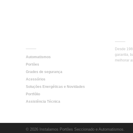
Instalamos Portões
Portõe
Seccionado e Automatismos
Somo
Serviços
Desde 1986
garantia, 
Automatismos
melhorar a
Portões
Grades de segurança
Acessórios
Soluções Energéticas e Novidades
Portfólio
Assistência Técnica
© 2026 Instalamos Portões Seccionado e Automatismos.